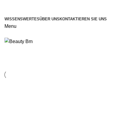
WISSENSWERTES
ÜBER UNS
KONTAKTIEREN SIE UNS
Menu
Portfolio
Kitchen
Suspendisse quam at vestibulum