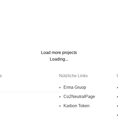
Lighting
Venenatis nam phasellus
Load more projects
Loading...
s
Nützliche Links
Erma Gruop
Co2NeutralPage
Karbon Token